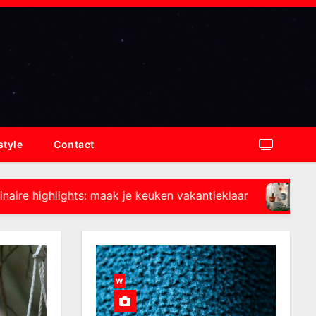
style
Contact
hts: maak je keuken vakantieklaar
Duurzame balkon
WONEN
W
O
N