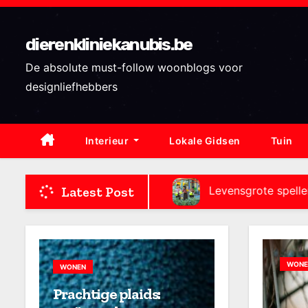
S
k
dierenkliniekanubis.be
i
p
De absolute must-follow woonblogs voor
t
designliefhebbers
o
c
Interieur
Lokale Gidsen
Tuin
o
n
t
Latest Post
r kleine balkons
Levensgrote spellen in de tuin: 
e
n
t
WONE
WONEN
Prachtige plaids: