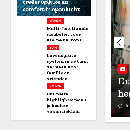
creëer op luxe en
comfort in openlucht
WONEN
Multi-functionele
meubelen voor
kleine balkons
TUIN
Levensgrote
spellen in de tuin:
vermaak voor
familie en
ighlights: maak je
Du
vrienden
KEUKEN
antieklaar
he
Culinaire
highlights: maak
je keuken
d
Ju
vakantieklaar