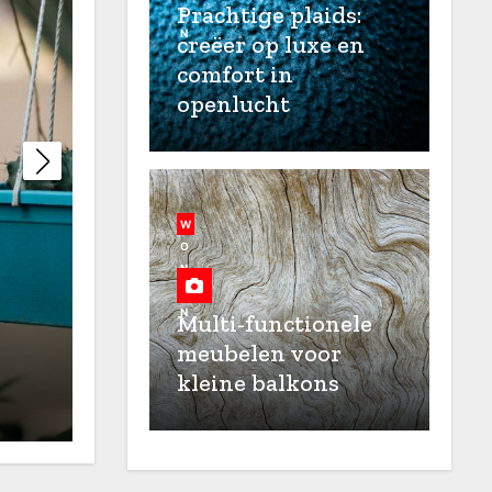
Prachtige plaids:
E
N
creëer op luxe en
comfort in
openlucht
W
O
N
E
Tuinfilms organiseren: 
N
Multi-functionele
zomerse avonden creër
meubelen voor
kleine balkons
Jul 21, 2026
David