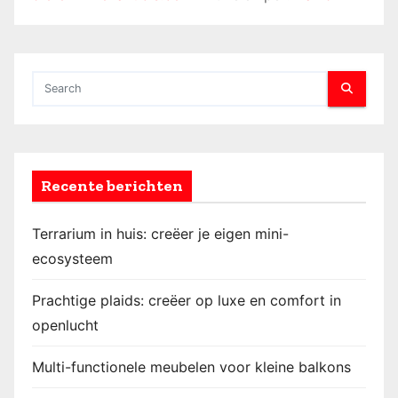
c
h
t
e
n
p
Recente berichten
a
Terrarium in huis: creëer je eigen mini-
g
ecosysteem
i
Prachtige plaids: creëer op luxe en comfort in
openlucht
n
e
Multi-functionele meubelen voor kleine balkons