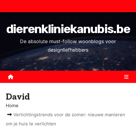
S
k
i
dierenkliniekanubis.be
p
t
De absolute must-follow woonblogs voor
o
designliefhebbers
c
o
n
t
e
David
n
Home
t
Verlichtingstrends voor de zomer: nieuwe manieren
om je huis te verlichten