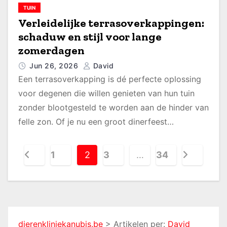
TUIN
Verleidelijke terrasoverkappingen:
schaduw en stijl voor lange
zomerdagen
Jun 26, 2026
David
Een terrasoverkapping is dé perfecte oplossing
voor degenen die willen genieten van hun tuin
zonder blootgesteld te worden aan de hinder van
felle zon. Of je nu een groot dinerfeest…
B
1
2
3
…
34
e
r
i
dierenkliniekanubis.be
>
Artikelen per:
David