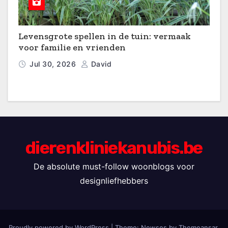
Levensgrote spellen in de tuin: vermaak
voor familie en vrienden
Jul 30, 2026
David
dierenkliniekanubis.be
De absolute must-follow woonblogs voor
designliefhebbers
Proudly powered by WordPress
|
Theme: Newses by
Themeansar
.