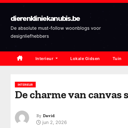
S
k
dierenkliniekanubis.be
i
p
De absolute must-follow woonblogs voor
t
designliefhebbers
o
c
Interieur
Lokale Gidsen
Tuin
o
n
t
e
INTERIEUR
De charme van canvas 
n
t
By
David
jun 2, 2026