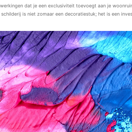
erkingen dat je een exclusiviteit toevoegt aan je woonrui
childerij is niet zomaar een decoratiestuk; het is een inves