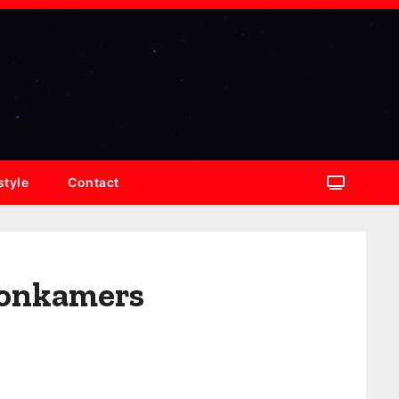
style
Contact
oonkamers