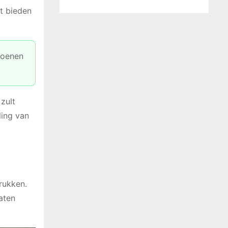
t bieden
joenen
zult
ling van
rukken.
aten