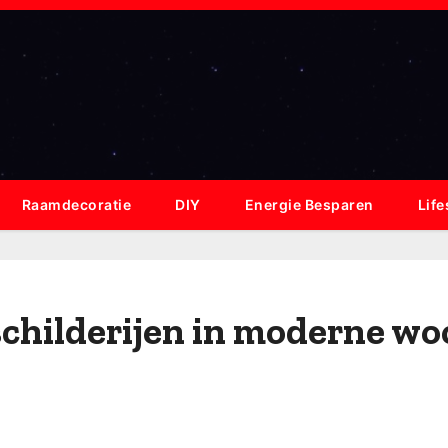
Raamdecoratie
DIY
Energie Besparen
Life
schilderijen in moderne w