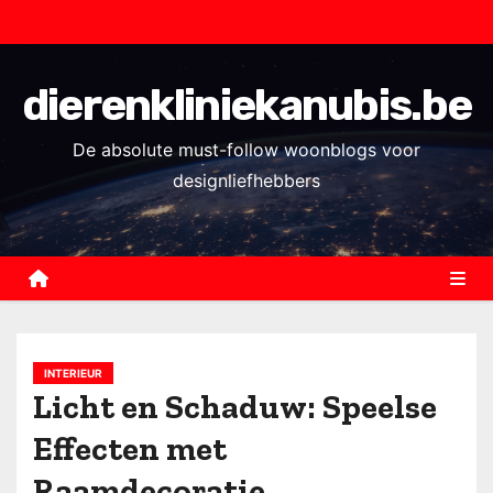
S
k
i
dierenkliniekanubis.be
p
t
De absolute must-follow woonblogs voor
o
designliefhebbers
c
o
n
t
e
n
INTERIEUR
t
Licht en Schaduw: Speelse
Effecten met
Raamdecoratie