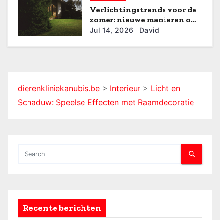
Verlichtingstrends voor de
e
zomer: nieuwe manieren om
je huis te verlichten
Jul 14, 2026
David
dierenkliniekanubis.be
>
Interieur
>
Licht en
Schaduw: Speelse Effecten met Raamdecoratie
Recente berichten