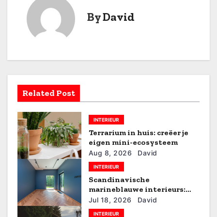
i
By
David
c
h
t
n
Related Post
a
v
INTERIEUR
Terrarium in huis: creëer je
i
eigen mini-ecosysteem
g
Aug 8, 2026
David
INTERIEUR
a
Scandinavische
marineblauwe interieurs:
t
stijlvol de zomer door
Jul 18, 2026
David
i
INTERIEUR