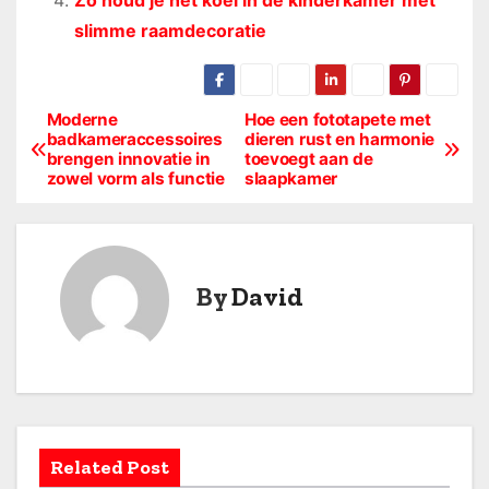
Zo houd je het koel in de kinderkamer met
slimme raamdecoratie
Moderne
Hoe een fototapete met
B
badkameraccessoires
dieren rust en harmonie
brengen innovatie in
toevoegt aan de
e
zowel vorm als functie
slaapkamer
r
i
By
David
c
h
t
n
Related Post
a