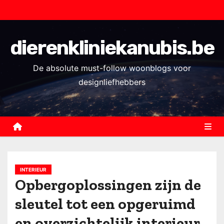
S
k
i
dierenkliniekanubis.be
p
t
De absolute must-follow woonblogs voor
o
designliefhebbers
c
o
n
t
e
n
INTERIEUR
t
Opbergoplossingen zijn de
sleutel tot een opgeruimd
en overzichtelijk interieur