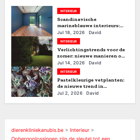
v
INTERIEUR
Scandinavische
i
marineblauwe interieurs:
stijlvol de zomer door
g
Jul 18, 2026
David
INTERIEUR
a
Verlichtingstrends voor de
zomer: nieuwe manieren om
t
je huis te verlichten
Jul 14, 2026
David
i
INTERIEUR
Pastelkleurige vetplanten:
e
de nieuwe trend in
interieurbeplanting
Jul 2, 2026
David
dierenkliniekanubis.be
>
Interieur
>
Opbergoplossingen zijn de sleutel tot een