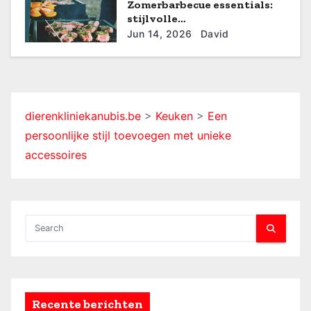
e
Zomerbarbecue essentials:
stijlvolle
buitenkeukeninrichting
Jun 14, 2026
David
dierenkliniekanubis.be
>
Keuken
>
Een
persoonlijke stijl toevoegen met unieke
accessoires
Recente berichten