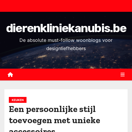
S
k
i
dierenkliniekanubis.be
p
t
De absolute must-follow woonblogs voor
o
designliefhebbers
c
o
n
t
e
n
KEUKEN
t
Een persoonlijke stijl
toevoegen met unieke
accessoires