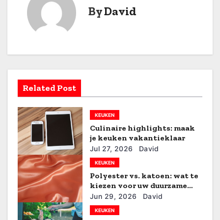
c
By
David
h
t
n
a
Related Post
v
KEUKEN
i
Culinaire highlights: maak
je keuken vakantieklaar
g
Jul 27, 2026
David
a
KEUKEN
Polyester vs. katoen: wat te
t
kiezen voor uw duurzame
wasruimte
Jun 29, 2026
David
i
KEUKEN