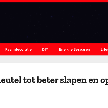
Raamdecoratie
DIY
Energie Besparen
Life
leutel tot beter slapen en 