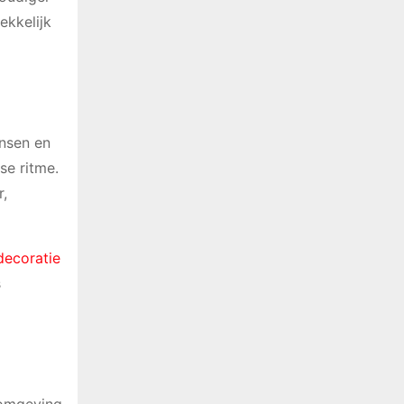
ekkelijk
ensen en
se ritme.
r,
ecoratie
s