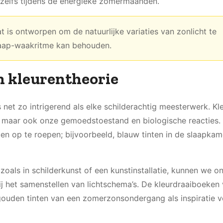
 zelfs tijdens de energieke zomermaanden.
t is ontworpen om de natuurlijke variaties van zonlicht te
laap-waakritme kan behouden.
n kleurentheorie
s net zo intrigerend als elke schilderachtig meesterwerk. Kl
e, maar ook onze gemoedstoestand en biologische reacties.
n op te roepen; bijvoorbeeld, blauw tinten in de slaapkam
zoals in schilderkunst of een kunstinstallatie, kunnen we o
ij het samenstellen van lichtschema’s. De kleurdraaiboeken
, gouden tinten van een zomerzonsondergang als inspiratie 