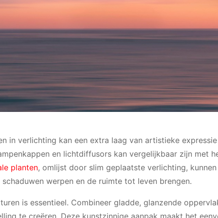
n in verlichting kan een extra laag van artistieke expressie
lampenkappen en lichtdiffusors kan vergelijkbaar zijn met 
ale planten
, omlijst door slim geplaatste verlichting, kunne
n schaduwen werpen en de ruimte tot leven brengen.
exturen is essentieel. Combineer gladde, glanzende oppervl
elling te creëren. Deze kunstzinnige aanpak maakt het een