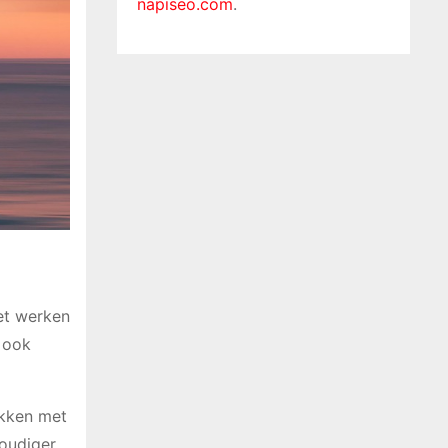
napiseo.com
.
het werken
n ook
akken met
voudiger