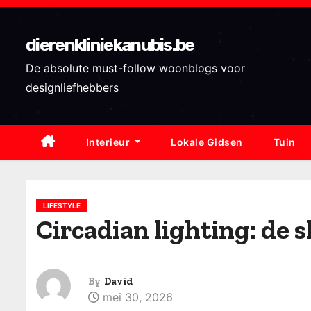
S
k
dierenkliniekanubis.be
i
p
De absolute must-follow woonblogs voor
t
designliefhebbers
o
c
Interieur
Lokale Gidsen
Tuin
o
n
t
e
LIFESTYLE
Circadian lighting: de s
n
t
By
David
mei 30, 2026