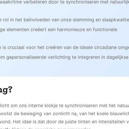
p-waakritme verbeteren door te synchroniseren met natuurlij
e rol in het beïnvloeden van onze stemming en slaapkwalitei
ige elementen creëert een harmonieuze en functionele
is cruciaal voor het creëren van de ideale circadiane omg
gepersonaliseerde verlichting te integreren in dagelijkse
ng?
 licht om ons interne klokje te synchroniseren met het natuur
ootst de beweging van zonlicht na, van het koele blauwlich
d. Het idee is dat door de juiste tinten en intensiteiten v