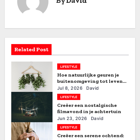
By
David
c
h
t
n
Related Post
a
LIFESTYLE
v
Hoe natuurlijke geuren je
i
buitenomgeving tot leven
brengen
Jul 8, 2026
David
g
LIFESTYLE
Creëer een nostalgische
a
filmavond in je achtertuin
t
Jun 23, 2026
David
LIFESTYLE
i
Creëer een serene ochtend: