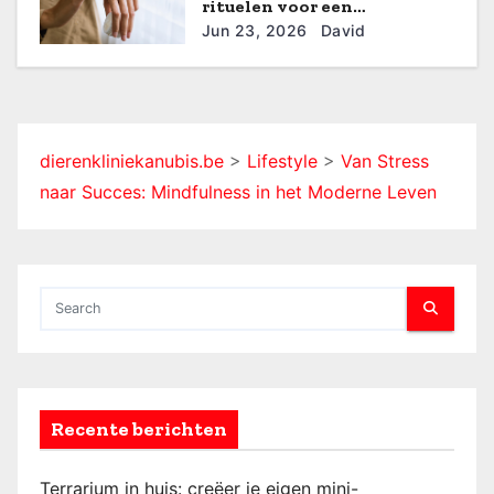
rituelen voor een
e
verfrissende start
Jun 23, 2026
David
dierenkliniekanubis.be
>
Lifestyle
>
Van Stress
naar Succes: Mindfulness in het Moderne Leven
Recente berichten
Terrarium in huis: creëer je eigen mini-