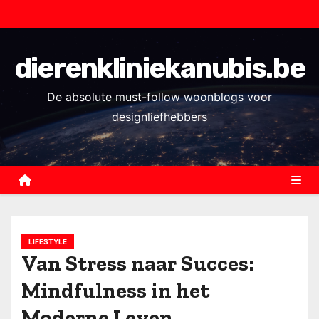
S
k
i
dierenkliniekanubis.be
p
t
De absolute must-follow woonblogs voor
o
designliefhebbers
c
o
n
t
e
n
LIFESTYLE
t
Van Stress naar Succes:
Mindfulness in het
Moderne Leven