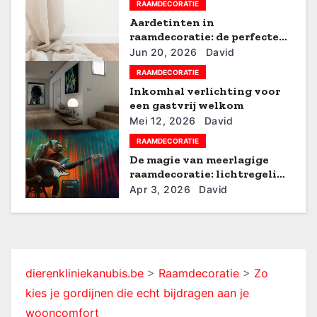
RAAMDECORATIE
i
Aardetinten in
raamdecoratie: de perfecte
g
zomerse stijlverrassing
Jun 20, 2026
David
a
RAAMDECORATIE
Inkomhal verlichting voor
t
een gastvrij welkom
Mei 12, 2026
David
i
RAAMDECORATIE
e
De magie van meerlagige
raamdecoratie: lichtregeling
en stijl
Apr 3, 2026
David
dierenkliniekanubis.be
>
Raamdecoratie
>
Zo
kies je gordijnen die echt bijdragen aan je
wooncomfort