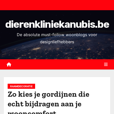
S
k
i
dierenkliniekanubis.be
p
t
De absolute must-follow woonblogs voor
o
designliefhebbers
c
o
n
t
e
n
RAAMDECORATIE
t
Zo kies je gordijnen die
echt bijdragen aan je
wooncomfort