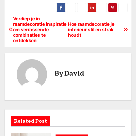
Verdiep je in
B
raamdecoratie inspiratie
Hoe raamdecoratie je
om verrassende
interieur stil en strak
e
combinaties te
houdt
ontdekken
r
i
c
By
David
h
t
n
a
Related Post
v