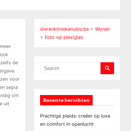
dierenkliniekanubis.be
>
Wonen
>
Foto op plexiglas
 meer
 ook
 zelfs de
eergave
ezen voor
een sepia
tandig om
Recente berichten
e uit
Prachtige plaids: creëer op luxe
en comfort in openlucht