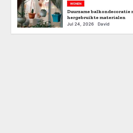
WONEN
g
Duurzame balkondecoratie 
hergebruikte materialen
a
Jul 24, 2026
David
t
i
e