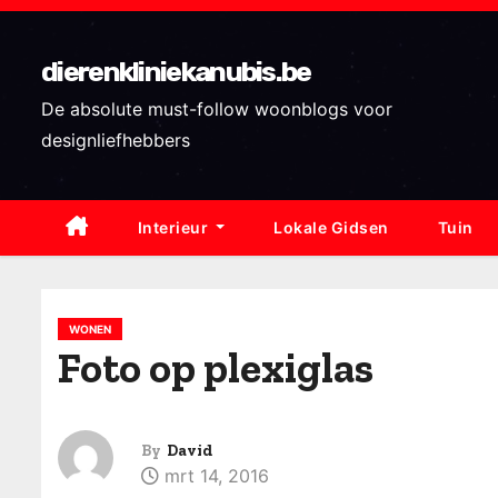
S
k
dierenkliniekanubis.be
i
p
De absolute must-follow woonblogs voor
t
designliefhebbers
o
c
Interieur
Lokale Gidsen
Tuin
o
n
t
e
WONEN
Foto op plexiglas
n
t
By
David
mrt 14, 2016