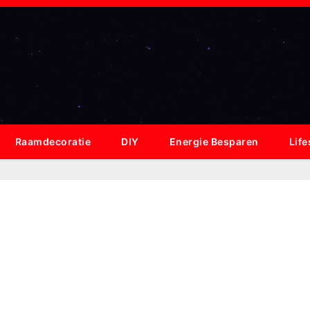
Raamdecoratie
DIY
Energie Besparen
Life