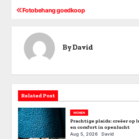
Fotobehang goedkoop
B
e
r
By
David
i
c
h
t
Related Post
n
a
WONEN
Prachtige plaids: creëer op 
v
en comfort in openlucht
i
Aug 5, 2026
David