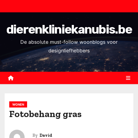
S
k
i
dierenkliniekanubis.be
p
t
De absolute must-follow woonblogs voor
o
designliefhebbers
c
o
n
t
e
n
WONEN
t
Fotobehang gras
By
David