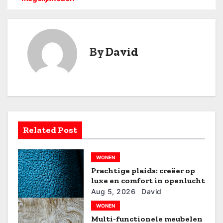
e
r
By
David
i
c
h
t
Related Post
n
a
WONEN
v
Prachtige plaids: creëer op
luxe en comfort in openlucht
i
Aug 5, 2026
David
WONEN
g
Multi-functionele meubelen