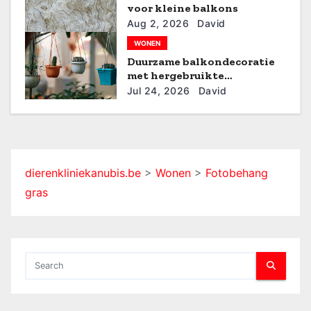
voor kleine balkons
a
Aug 2, 2026
David
t
WONEN
Duurzame balkondecoratie
i
met hergebruikte
materialen
Jul 24, 2026
David
e
dierenkliniekanubis.be
>
Wonen
>
Fotobehang
gras