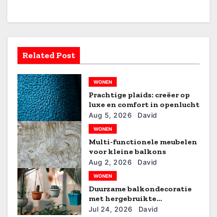
c
h
t
Related Post
n
a
WONEN
v
Prachtige plaids: creëer op
luxe en comfort in openlucht
i
Aug 5, 2026
David
WONEN
g
Multi-functionele meubelen
voor kleine balkons
a
Aug 2, 2026
David
t
WONEN
Duurzame balkondecoratie
i
met hergebruikte
materialen
Jul 24, 2026
David
e