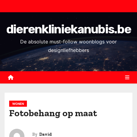
S
k
i
dierenkliniekanubis.be
p
t
De absolute must-follow woonblogs voor
o
designliefhebbers
c
o
n
t
e
n
WONEN
t
Fotobehang op maat
By
David