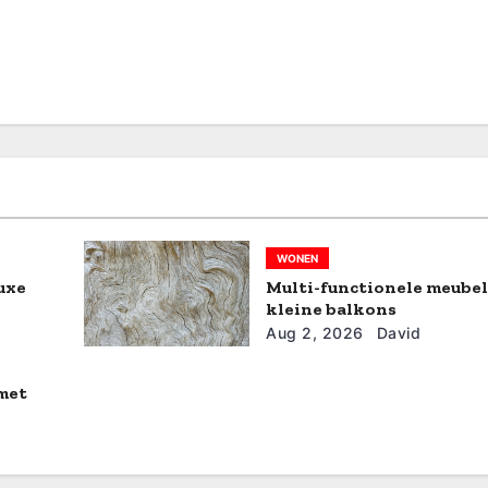
WONEN
luxe
Multi-functionele meube
kleine balkons
Aug 2, 2026
David
met