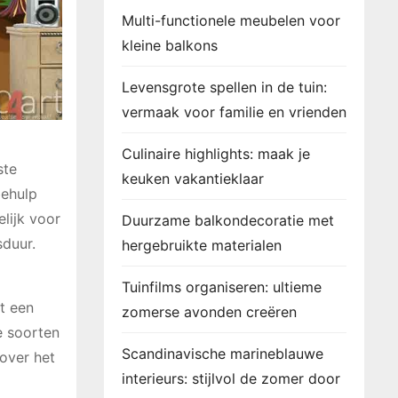
Multi-functionele meubelen voor
kleine balkons
Levensgrote spellen in de tuin:
vermaak voor familie en vrienden
Culinaire highlights: maak je
ste
keuken vakantieklaar
behulp
elijk voor
Duurzame balkondecoratie met
sduur.
hergebruikte materialen
Tuinfilms organiseren: ultieme
t een
zomerse avonden creëren
e soorten
Scandinavische marineblauwe
 over het
interieurs: stijlvol de zomer door