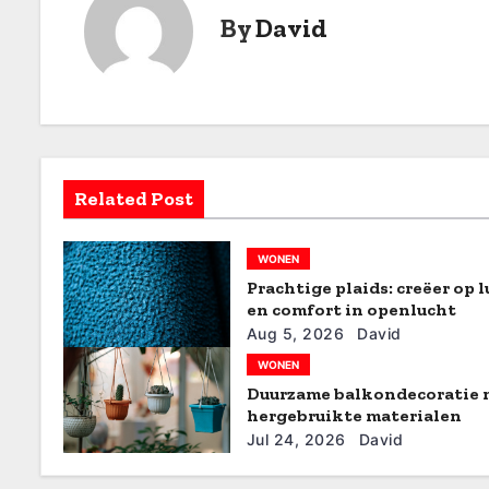
By
David
i
c
h
t
Related Post
n
a
WONEN
Prachtige plaids: creëer op 
v
en comfort in openlucht
i
Aug 5, 2026
David
WONEN
g
Duurzame balkondecoratie 
hergebruikte materialen
a
Jul 24, 2026
David
t