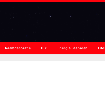
Raamdecoratie
DIY
Energie Besparen
Life