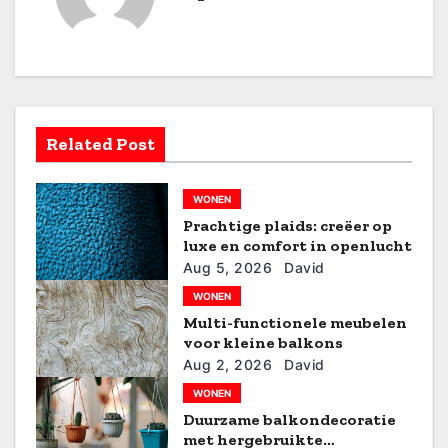
c
h
t
n
Related Post
a
WONEN
v
Prachtige plaids: creëer op
i
luxe en comfort in openlucht
Aug 5, 2026
David
g
WONEN
Multi-functionele meubelen
a
voor kleine balkons
t
Aug 2, 2026
David
WONEN
i
Duurzame balkondecoratie
met hergebruikte