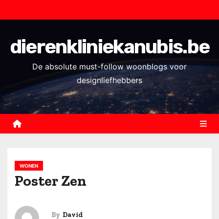
S
k
i
dierenkliniekanubis.be
p
t
De absolute must-follow woonblogs voor
o
designliefhebbers
c
o
n
t
e
n
WONEN
t
Poster Zen
By
David