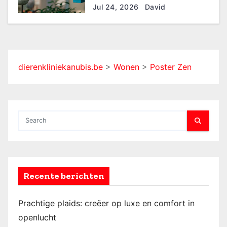
e
materialen
Jul 24, 2026
David
dierenkliniekanubis.be
>
Wonen
>
Poster Zen
Recente berichten
Prachtige plaids: creëer op luxe en comfort in
openlucht