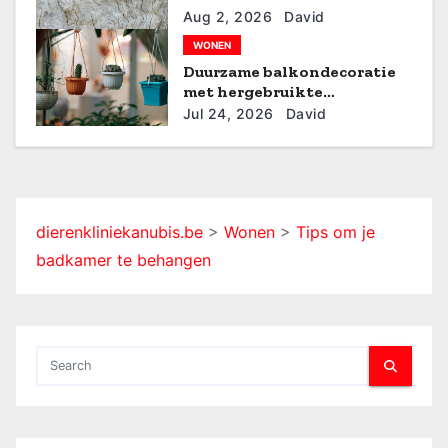
t
Aug 2, 2026
David
WONEN
i
Duurzame balkondecoratie
met hergebruikte
e
materialen
Jul 24, 2026
David
dierenkliniekanubis.be
>
Wonen
>
Tips om je
badkamer te behangen