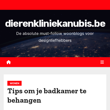
S
k
i
dierenkliniekanubis.be
p
t
De absolute must-follow woonblogs voor
o
designliefhebbers
c
o
n
t
e
n
WONEN
t
Tips om je badkamer te
behangen