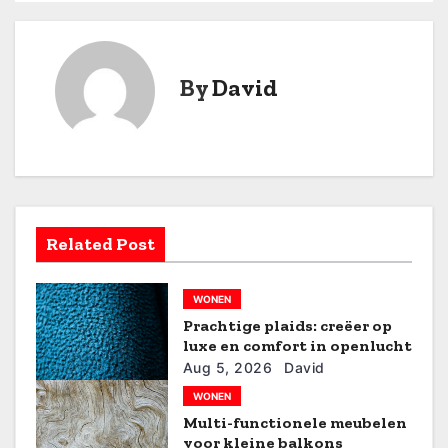
r
i
By
David
c
h
t
n
Related Post
a
WONEN
v
Prachtige plaids: creëer op
i
luxe en comfort in openlucht
Aug 5, 2026
David
g
WONEN
Multi-functionele meubelen
a
voor kleine balkons